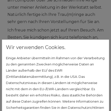
am Computer oder Sie schmieden Ihre Ringe
unter meiner Anleitung in der Werkstatt selbst.
Natürlich fertige ich Ihre Trau(m)ringe auch
sehr gern nach Ihren Vorstellungen für Sie an.
Ich freue mich schon jetzt auf Ihren Besuch. Am
Besten, Sie kündigen sich kurz telefonisch an,
damit ich mir ausreichend Zeit für Sie nehmen
Wir verwenden Cookies.
kann.
Einige Anbieter übermitteln im Rahmen von der Verarbeitung
zu den genannten Zwecken möglicherweise Daten an
Länder außerhalb der EU/ des EWR
(Drittlanddatenübermittlung), z.B. in die USA. Das
Erfahren Sie hier mehr über
Datenschutzniveau in diesen Ländern ist möglicherweise
mein Angebot
nicht mit dem in den EU-/EWR-Ländern vergleichbar. Es
besteht daher ein erhöhtes Risiko, dass staatliche Behörden
Trauringschmiede
auf diese Daten zugreifen können. Weitere Informationen zu
Sicherheitsgarantien finden Sie in den Datenschutzrichtlinien