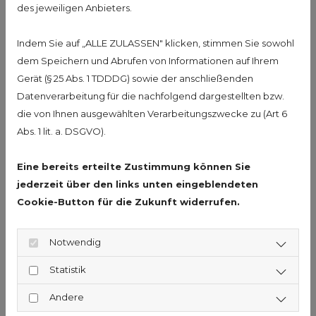
Erleben Sie einen unvergesslichen Tag
des jeweiligen Anbieters.
in meiner Goldschmiede in
Wernigerode.
Indem Sie auf „ALLE ZULASSEN" klicken, stimmen Sie sowohl
dem Speichern und Abrufen von Informationen auf Ihrem
Schmuck
Gerät (§ 25 Abs. 1 TDDDG) sowie der anschließenden
Sie möchten eine neues
Datenverarbeitung für die nachfolgend dargestellten bzw.
die von Ihnen ausgewählten Verarbeitungszwecke zu (Art 6
Schmuckstück? Lassen Sie sich von mir
Abs. 1 lit. a. DSGVO).
beraten.
Kurse & Geschenkideen
Eine bereits erteilte Zustimmung können Sie
jederzeit über den links unten eingeblendeten
Sie möchten gerne wissen, wie Sie
Cookie-Button für die Zukunft widerrufen.
selbst Schmuck herstellen können?
Ich biete Kurse an.
Notwendig
Statistik
Andere